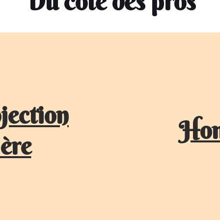
Du côté des pros
jection
Hom
ère