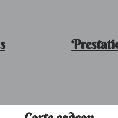
s
Prestati
Carte cadeau