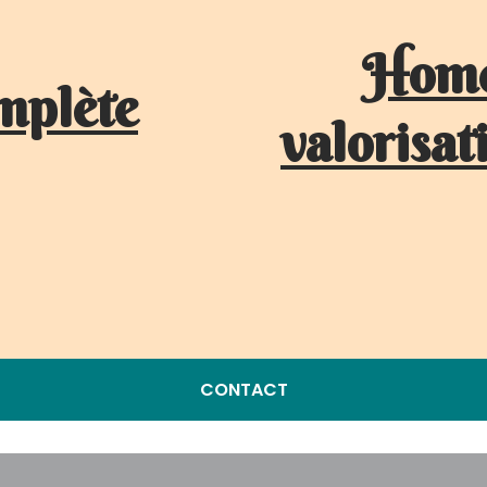
Home
mplète
valorisat
CONTACT