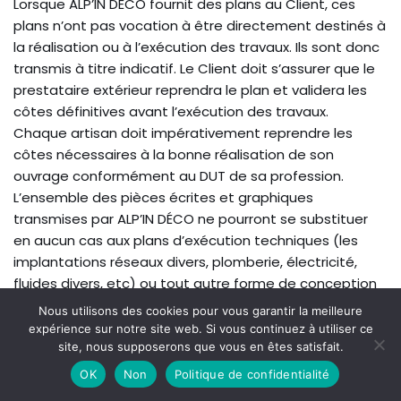
Lorsque ALP’IN DÉCO fournit des plans au Client, ces
plans n’ont pas vocation à être directement destinés à
la réalisation ou à l’exécution des travaux. Ils sont donc
transmis à titre indicatif. Le Client doit s’assurer que le
prestataire extérieur reprendra le plan et validera les
côtes définitives avant l’exécution des travaux.
Chaque artisan doit impérativement reprendre les
côtes nécessaires à la bonne réalisation de son
ouvrage conformément au DUT de sa profession.
L’ensemble des pièces écrites et graphiques
transmises par ALP’IN DÉCO ne pourront se substituer
en aucun cas aux plans d’exécution techniques (les
implantations réseaux divers, plomberie, électricité,
fluides divers, etc) ou tout autre forme de conception
nécessaire à la réalisation des travaux préalables aux
Nous utilisons des cookies pour vous garantir la meilleure
travaux de décoration intérieure.
expérience sur notre site web. Si vous continuez à utiliser ce
En conséquence de ce qui précède, la responsabilité de
site, nous supposerons que vous en êtes satisfait.
ALP’IN DÉCO ne saurait être engagée dans l’hypothèse
OK
Non
Politique de confidentialité
où le prestataire extérieur se serait appuyé