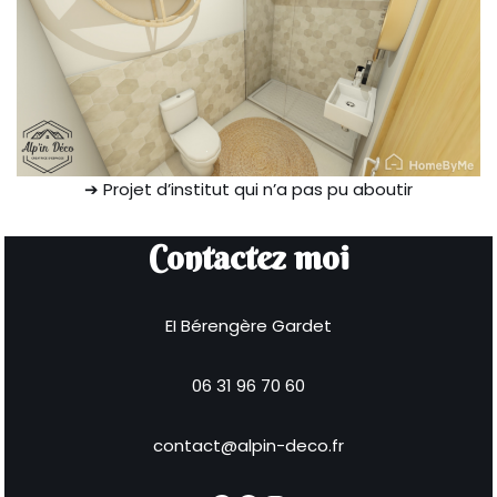
➔ Projet d’institut qui n’a pas pu aboutir
Contactez moi
EI Bérengère Gardet
06 31 96 70 60
contact@alpin-deco.fr